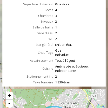
Superficie du terrain
02 a 49 ca
Pièces
4
Chambres
3
Niveaux
2
Salle de bains
1
Salle d'eau
2
WC
2
État général
En bon état
Gaz
Chauffage
Individuel
Assainissement
Tout à l'égout
Aménagée et équipée,
Cuisine
Indépendante
Stationnement int.
2
Taxe foncière
1 330 €/an
+
-