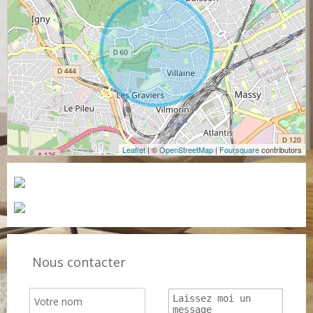
Leaflet
| ©
OpenStreetMap
|
Foursquare
contributors
Nous contacter