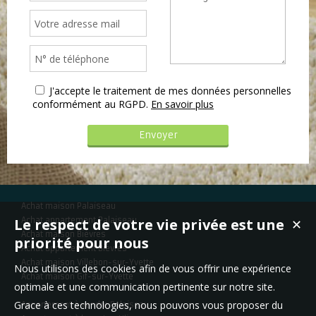
J'accepte le traitement de mes données personnelles
conformément au RGPD.
En savoir plus
Achat maison Palaiseau
Le respect de votre vie privée est une
Achat appartement Palaiseau
✕
Achat maison Bièvres
priorité pour nous
Achat appartement Bièvres
Achat maison Villebon-sur-Yvette
Nous utilisons des cookies afin de vous offrir une expérience
Achat maison Gif-sur-Yvette
optimale et une communication pertinente sur notre site.
Grace à ces technologies, nous pouvons vous proposer du
Appartement à vendre Palaiseau