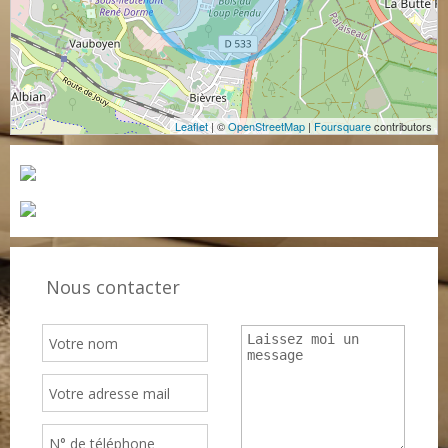
Leaflet
| ©
OpenStreetMap
|
Foursquare
contributors
Nous contacter