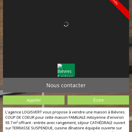
Vendu
Nous contacter
Appeler
Écrire
L'agence LOGISVERT vous propose à vendre une maison à Bièvres.
COUP DE COEUR pour cette maison FAMILIALE mitoyenne d'environ
93.7 m² offrant : entrée avec rangement, séjour CATHÉDRALE ouvert
sur TERRASSE SUSPENDUE, cuisine dînatoire équipée ouverte sur