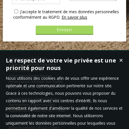
J'accepte le traitement de mes données personnelles
conformément au RGPD.
En savoir plus
Le respect de votre vie privée est une
Achat maison Palaiseau
✕
Achat appartement Palaiseau
priorité pour nous
Achat maison Bièvres
Achat appartement Bièvres
Nous utilisons des cookies afin de vous offrir une expérience
Achat maison Villebon-sur-Yvette
optimale et une communication pertinente sur notre site.
Achat maison Gif-sur-Yvette
Grace à ces technologies, nous pouvons vous proposer du
Appartement à vendre Palaiseau
contenu en rapport avec vos centres d'intérêt. Ils nous
Appartement à louer Les Ulis
permettent également d'améliorer la qualité de nos services et
Appartement à louer Gif-sur-Yvette
la convivialité de notre site internet. Nous utiliserons
Maison à vendre Villebon-sur-Yvette
Appartement à louer Gif-sur-Yvette
uniquement les données personnelles pour lesquelles vous
Maison à vendre Gif-sur-Yvette