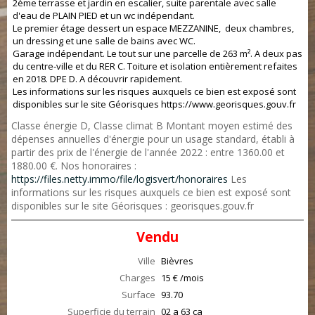
2ème terrasse et jardin en escalier, suite parentale avec salle
d'eau de PLAIN PIED et un wc indépendant.
Le premier étage dessert un espace MEZZANINE, deux chambres,
un dressing et une salle de bains avec WC.
Garage indépendant. Le tout sur une parcelle de 263 m². A deux pas
du centre-ville et du RER C. Toiture et isolation entièrement refaites
en 2018. DPE D. A découvrir rapidement.
Les informations sur les risques auxquels ce bien est exposé sont
disponibles sur le site Géorisques https://www.georisques.gouv.fr
Classe énergie D, Classe climat B Montant moyen estimé des
dépenses annuelles d'énergie pour un usage standard, établi à
partir des prix de l'énergie de l'année 2022 : entre 1360.00 et
1880.00 €. Nos honoraires :
https://files.netty.immo/file/logisvert/honoraires
Les
informations sur les risques auxquels ce bien est exposé sont
disponibles sur le site Géorisques : georisques.gouv.fr
Vendu
Ville
Bièvres
Charges
15 € /mois
Surface
93.70
Superficie du terrain
02 a 63 ca