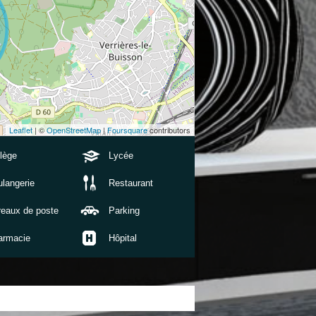
Leaflet
| ©
OpenStreetMap
|
Foursquare
contributors
lège
Lycée
langerie
Restaurant
reaux de poste
Parking
armacie
Hôpital