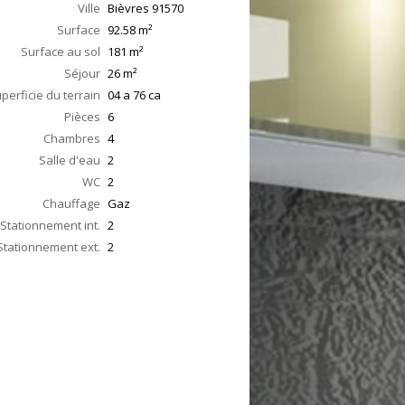
Ville
Bièvres
91570
Surface
92.58
m²
Surface au sol
181
m²
Séjour
26
m²
perficie du terrain
04 a 76 ca
Pièces
6
Chambres
4
Salle d'eau
2
WC
2
Chauffage
Gaz
Stationnement int.
2
Stationnement ext.
2