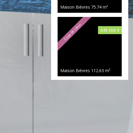
Maison Bièvres
75.74 m²
Coup de cœur
649 000 €
Maison Bièvres
112.63 m²
Exclusivité
550 000 €