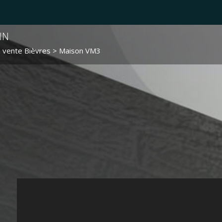
IN
 vente Bièvres
> Maison VM3830