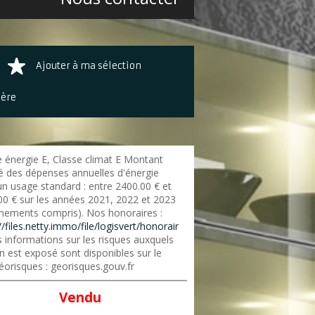
Ajouter à ma sélection
ière
e énergie E, Classe climat E Montant
é des dépenses annuelles d'énergie
un usage standard : entre 2400.00 € et
00 € sur les années 2021, 2022 et 2023
nements compris). Nos honoraires :
//files.netty.immo/file/logisvert/honorair
 informations sur les risques auxquels
n est exposé sont disponibles sur le
éorisques : georisques.gouv.fr
Vendu