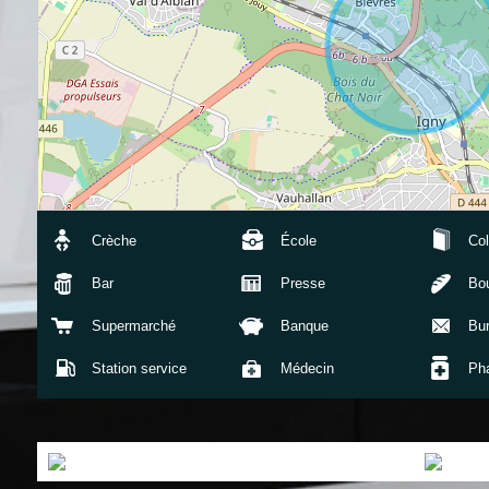
Crèche
École
Col
Bar
Presse
Bou
Supermarché
Banque
Bu
Station service
Médecin
Ph