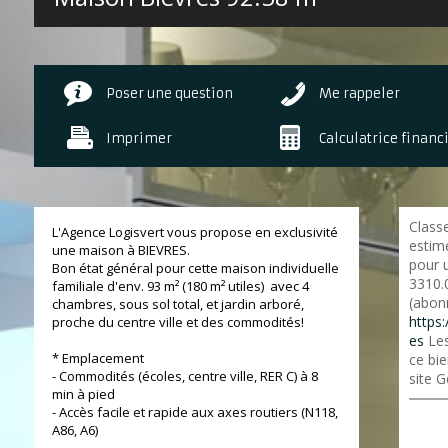
Poser une question
Me rappeler
Imprimer
Calculatrice financ
Class
L'Agence Logisvert vous propose en exclusivité
estim
une maison à BIEVRES.
pour 
Bon état général pour cette maison individuelle
3310.
familiale d'env. 93 m² (180 m² utiles) avec 4
(abon
chambres, sous sol total, et jardin arboré,
https:
proche du centre ville et des commodités!
es
Les
* Emplacement
ce bie
- Commodités (écoles, centre ville, RER C) à 8
site G
min à pied
- Accès facile et rapide aux axes routiers (N118,
A86, A6)