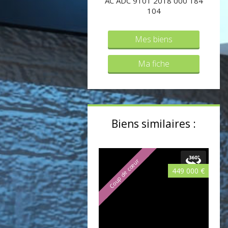
AC ADC 9101 2018 000 184
104
Mes biens
Ma fiche
Biens similaires :
Coup de cœur
449 000 €