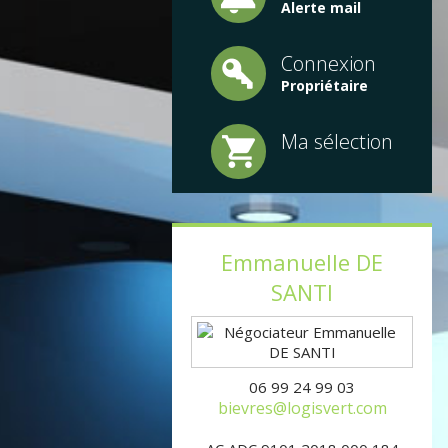
Alerte mail
Connexion
Propriétaire
Ma sélection
Emmanuelle
DE
SANTI
06 99 24 99 03
bievres@logisvert.com