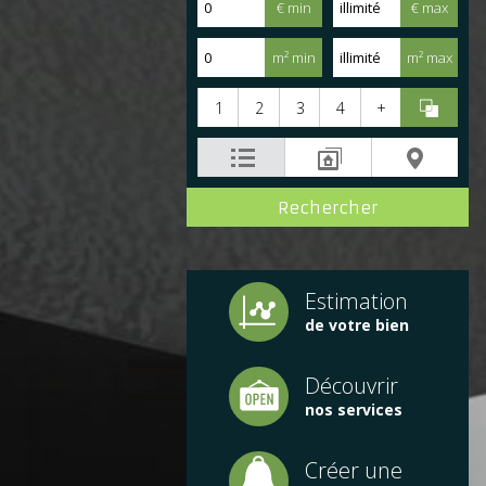
€ min
€ max
m² min
m² max
1
2
3
4
+
Estimation
de votre bien
Découvrir
nos services
Créer une