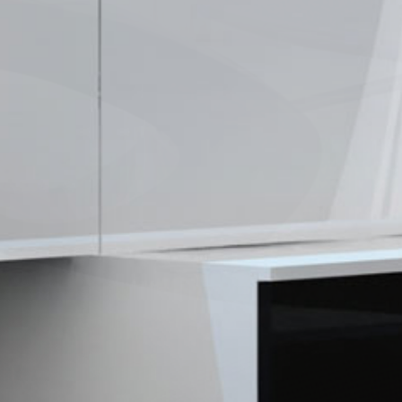
Maison Bièvres
104 m²