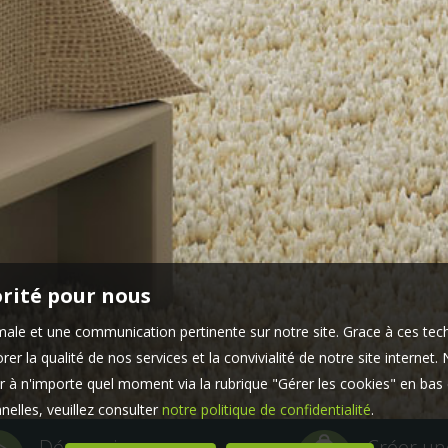
orité pour nous
timale et une communication pertinente sur notre site. Grace à ces 
er la qualité de nos services et la convivialité de notre site interne
 à n'importe quel moment via la rubrique "Gérer les cookies" en bas d
elles, veuillez consulter
notre politique de confidentialité
.
Découvrir
Créer un