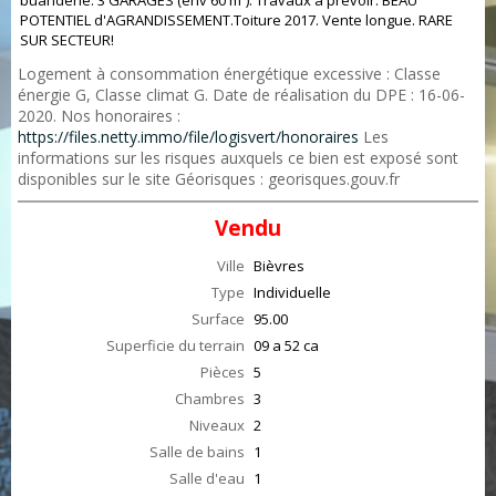
buanderie. 3 GARAGES (env 60 m²). Travaux à prévoir. BEAU
POTENTIEL d'AGRANDISSEMENT.Toiture 2017. Vente longue. RARE
SUR SECTEUR!
Logement à consommation énergétique excessive : Classe
énergie G, Classe climat G. Date de réalisation du DPE : 16-06-
2020. Nos honoraires :
https://files.netty.immo/file/logisvert/honoraires
Les
informations sur les risques auxquels ce bien est exposé sont
disponibles sur le site Géorisques : georisques.gouv.fr
Vendu
Ville
Bièvres
Type
Individuelle
Surface
95.00
Superficie du terrain
09 a 52 ca
Pièces
5
Chambres
3
Niveaux
2
Salle de bains
1
Salle d'eau
1