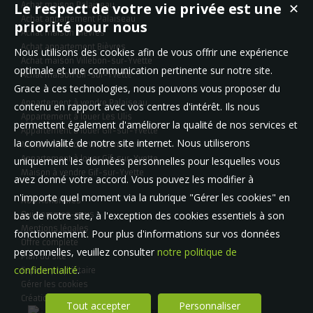
Le respect de votre vie privée est une
Achat maison Palaiseau
✕
Achat appartement Palaiseau
priorité pour nous
Achat maison Bièvres
Achat appartement Bièvres
Nous utilisons des cookies afin de vous offrir une expérience
Achat maison Villebon-sur-Yvette
optimale et une communication pertinente sur notre site.
Achat maison Gif-sur-Yvette
Grace à ces technologies, nous pouvons vous proposer du
Appartement à vendre Palaiseau
contenu en rapport avec vos centres d'intérêt. Ils nous
Appartement à louer Les Ulis
permettent également d'améliorer la qualité de nos services et
Appartement à louer Gif-sur-Yvette
la convivialité de notre site internet. Nous utiliserons
Maison à vendre Villebon-sur-Yvette
Appartement à louer Gif-sur-Yvette
uniquement les données personnelles pour lesquelles vous
Maison à vendre Gif-sur-Yvette
avez donné votre accord. Vous pouvez les modifier à
n'importe quel moment via la rubrique "Gérer les cookies" en
Nos Honoraires
bas de notre site, à l'exception des cookies essentiels à son
Qui sommes-nous
Mentions légales
fonctionnement. Pour plus d'informations sur vos données
Offre complète
personnelles, veuillez consulter
notre politique de
Plan du site
confidentialité
.
Espace propriétaire
Gérer les cookies
Création site internet immobilier
Tout accepter
Personnaliser