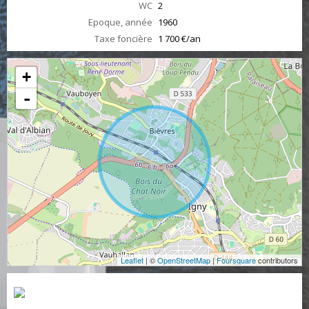
WC
2
Epoque, année
1960
Taxe foncière
1 700 €/an
+
-
Leaflet
| ©
OpenStreetMap
|
Foursquare
contributors