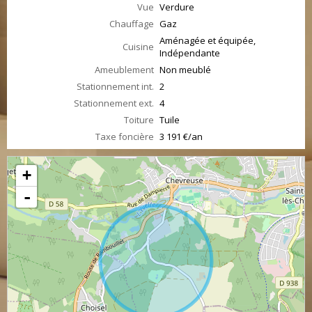
Vue
Verdure
Chauffage
Gaz
Aménagée et équipée,
Cuisine
Indépendante
Ameublement
Non meublé
Stationnement int.
2
Stationnement ext.
4
Toiture
Tuile
Taxe foncière
3 191 €/an
+
-