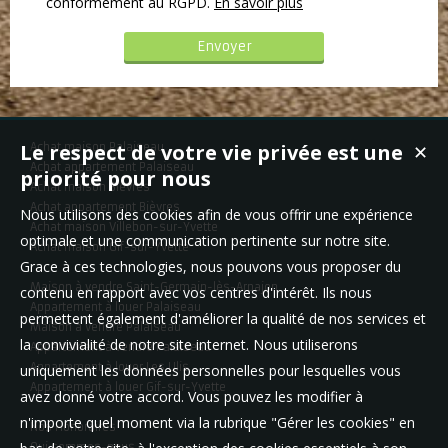
conformément au RGPD.
En savoir plus
Le respect de votre vie privée est une
Achat maison Palaiseau
✕
Achat appartement Palaiseau
priorité pour nous
Achat maison Bièvres
Achat appartement Bièvres
Nous utilisons des cookies afin de vous offrir une expérience
Achat maison Villebon-sur-Yvette
optimale et une communication pertinente sur notre site.
Achat maison Gif-sur-Yvette
Grace à ces technologies, nous pouvons vous proposer du
Maison à vendre Saint-Germain-lès-Arpajon
contenu en rapport avec vos centres d'intérêt. Ils nous
Appartement à louer Palaiseau
permettent également d'améliorer la qualité de nos services et
Maison à vendre Palaiseau
la convivialité de notre site internet. Nous utiliserons
Appartement à vendre Palaiseau
Appartement à louer Les Ulis
uniquement les données personnelles pour lesquelles vous
Appartement à louer Gif-sur-Yvette
avez donné votre accord. Vous pouvez les modifier à
n'importe quel moment via la rubrique "Gérer les cookies" en
Nos Honoraires
Qui sommes-nous