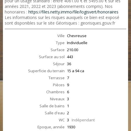
pour un usage standard : entre 4061.00 € et 5495.00 € sur les
années 2021, 2022 et 2023 (abonnements compris). Nos
honoraires :
https://files.netty.immo/file/logisvert/honoraires
Les informations sur les risques auxquels ce bien est exposé
sont disponibles sur le site Géorisques : georisques.gouv.fr
Ville
Chevreuse
Type
Individuelle
Surface
210.00
Surface au sol
443
Séjour
36
Superficie du terrain
15 a 94 ca
Terrasse
7
Pièces
9
Chambres
6
Niveaux
3
Salle de bains
1
Salle d'eau
2
WC
3
Indépendant
Epoque, année
1930