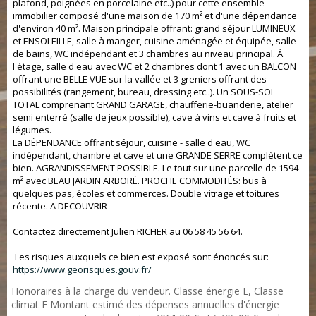
plafond, poignées en porcelaine etc..) pour cette ensemble
immobilier composé d'une maison de 170 m² et d'une dépendance
d'environ 40 m². Maison principale offrant: grand séjour LUMINEUX
et ENSOLEILLE, salle à manger, cuisine aménagée et équipée, salle
de bains, WC indépendant et 3 chambres au niveau principal. À
l'étage, salle d'eau avec WC et 2 chambres dont 1 avec un BALCON
offrant une BELLE VUE sur la vallée et 3 greniers offrant des
possibilités (rangement, bureau, dressing etc..). Un SOUS-SOL
TOTAL comprenant GRAND GARAGE, chaufferie-buanderie, atelier
semi enterré (salle de jeux possible), cave à vins et cave à fruits et
légumes.
La DÉPENDANCE offrant séjour, cuisine - salle d'eau, WC
indépendant, chambre et cave et une GRANDE SERRE complètent ce
bien. AGRANDISSEMENT POSSIBLE. Le tout sur une parcelle de 1594
m² avec BEAU JARDIN ARBORÉ. PROCHE COMMODITÉS: bus à
quelques pas, écoles et commerces. Double vitrage et toitures
récente. A DECOUVRIR
Contactez directement Julien RICHER au 06 58 45 56 64.
Les risques auxquels ce bien est exposé sont énoncés sur:
https://www.georisques.gouv.fr/
Honoraires à la charge du vendeur. Classe énergie E, Classe
climat E Montant estimé des dépenses annuelles d'énergie