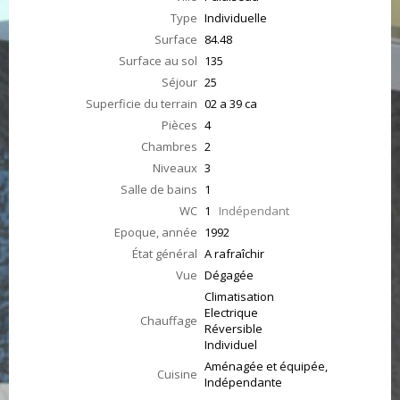
Type
Individuelle
Surface
84.48
Surface au sol
135
Séjour
25
Superficie du terrain
02 a 39 ca
Pièces
4
Chambres
2
Niveaux
3
Salle de bains
1
WC
1
Indépendant
Epoque, année
1992
État général
A rafraîchir
Vue
Dégagée
Climatisation
Electrique
Chauffage
Réversible
Individuel
Aménagée et équipée,
Cuisine
Indépendante