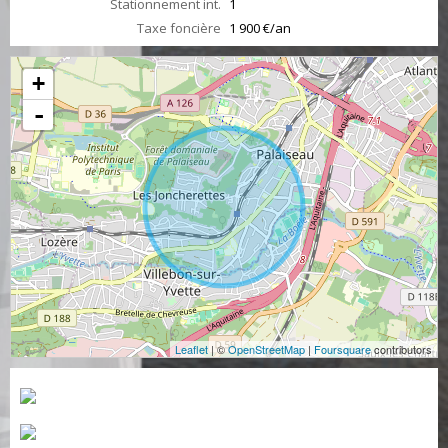
Stationnement int.
1
Taxe foncière
1 900 €/an
+
-
Leaflet
| ©
OpenStreetMap
|
Foursquare
contributors