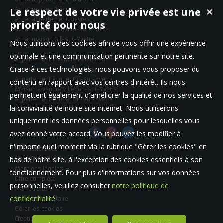
Le respect de votre vie privée est une
Achat maison Bièvres
✕
Achat appartement Bièvres
priorité pour nous
Achat maison Villebon-sur-Yvette
Achat maison Gif-sur-Yvette
Nous utilisons des cookies afin de vous offrir une expérience
optimale et une communication pertinente sur notre site.
Appartement à vendre Palaiseau
Grace à ces technologies, nous pouvons vous proposer du
Appartement à louer Les Ulis
Appartement à louer Gif-sur-Yvette
contenu en rapport avec vos centres d'intérêt. Ils nous
Maison à vendre Villebon-sur-Yvette
permettent également d'améliorer la qualité de nos services et
Appartement à louer Gif-sur-Yvette
la convivialité de notre site internet. Nous utiliserons
Maison à vendre Gif-sur-Yvette
uniquement les données personnelles pour lesquelles vous
avez donné votre accord. Vous pouvez les modifier à
n'importe quel moment via la rubrique "Gérer les cookies" en
Nos Honoraires
bas de notre site, à l'exception des cookies essentiels à son
Qui sommes-nous
Mentions légales
fonctionnement. Pour plus d'informations sur vos données
Offre complète
personnelles, veuillez consulter
notre politique de
Plan du site
confidentialité
.
Espace propriétaire
Gérer les cookies
Création site immobilier