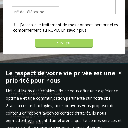
J'accepte le traitement de mes données personnelles
conformément au RGPD.
En savoir plus
Le respect de votre vie privée est une
Achat maison Palaiseau
✕
Achat appartement Palaiseau
priorité pour nous
Achat maison Bièvres
Achat appartement Bièvres
Nous utilisons des cookies afin de vous offrir une expérience
Achat maison Villebon-sur-Yvette
optimale et une communication pertinente sur notre site.
Achat maison Gif-sur-Yvette
Grace à ces technologies, nous pouvons vous proposer du
Maison à vendre Saint-Germain-lès-Arpajon
contenu en rapport avec vos centres d'intérêt. Ils nous
Appartement à louer Palaiseau
permettent également d'améliorer la qualité de nos services et
Maison à vendre Palaiseau
la convivialité de notre site internet. Nous utiliserons