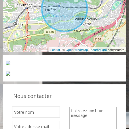
Leaflet
| ©
OpenStreetMap
|
Foursquare
contributors
Nous contacter