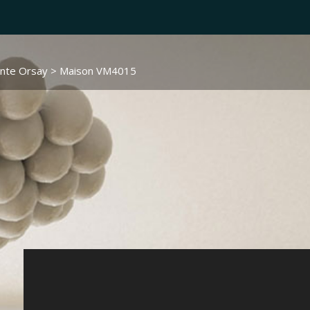
ente Orsay
> Maison VM4015