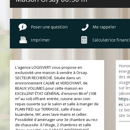
Poser une question
Me rappeler
Imprimer
Calculatrice financ
Honor
L'agence LOGISVERT vous propose en
énerg
exclusivité une maison à vendre à Orsay.
des d
SECTEUR RECHERCHÉ. Située dans un
usage
environnement CALME et VERDOYANT, de
sur l
BEAUX VOLUMES pour cette maison en
(abon
EXCELLENT ÉTAT GÉNÉRAL d'environ 86 m² (108
m² au sol) offrant: entrée, cuisine avec coin
https:
repas ouverte sur le salon et salle à manger de
es
Les
PLAIN PIED sur TERRASSE, salle d'eau/
ce bie
buanderie, WC avec lave-mains et cellier.
site G
Possibilité d'aménager une 3e chambre au rez-
de-chaussée. À l'étage, 2 chambres et salle