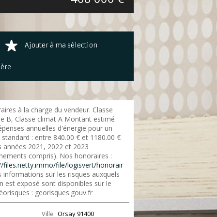
Ajouter à ma sélection
ière
aires à la charge du vendeur. Classe
ie B, Classe climat A Montant estimé
épenses annuelles d'énergie pour un
 standard : entre 840.00 € et 1180.00 €
es années 2021, 2022 et 2023
nements compris). Nos honoraires :
//files.netty.immo/file/logisvert/honorair
 informations sur les risques auxquels
n est exposé sont disponibles sur le
éorisques : georisques.gouv.fr
Ville
Orsay
91400