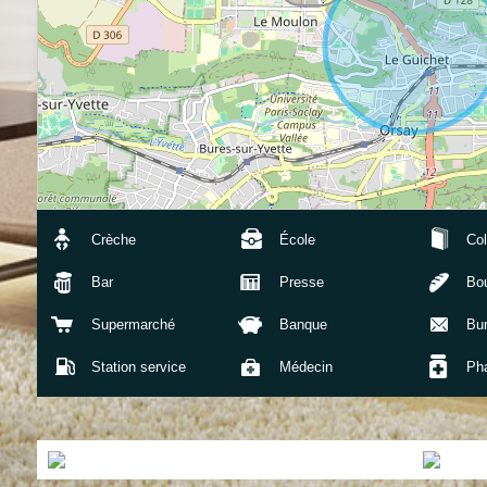
Crèche
École
Col
Bar
Presse
Bou
Supermarché
Banque
Bu
Station service
Médecin
Ph