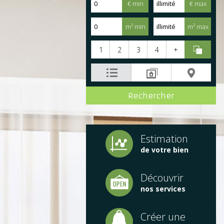
€ min
€ max
m² min
m² max
1
2
3
4
+
Estimation
de votre bien
Découvrir
nos services
Créer une