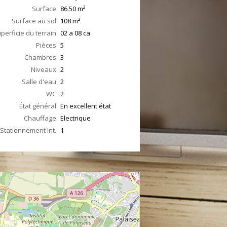
Surface
86.50
m²
Surface au sol
108
m²
perficie du terrain
02 a 08 ca
Pièces
5
Chambres
3
Niveaux
2
Salle d'eau
2
WC
2
État général
En excellent état
Chauffage
Electrique
Stationnement int.
1