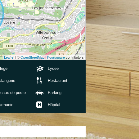
Leaflet
| ©
OpenStreetMap
|
Foursquare
contributors
lège
Lycée
langerie
Restaurant
reaux de poste
Parking
armacie
Hôpital