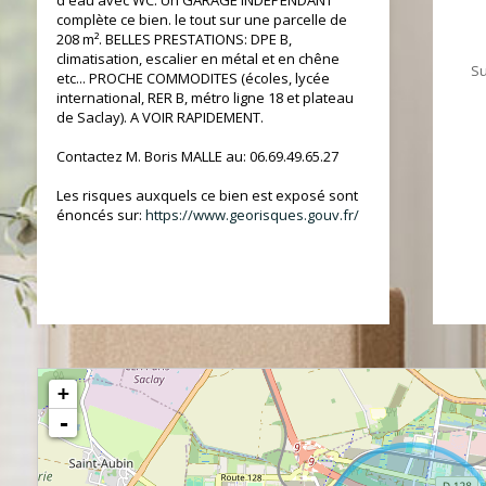
d'eau avec WC. Un GARAGE INDÉPENDANT
complète ce bien. le tout sur une parcelle de
208 m². BELLES PRESTATIONS: DPE B,
climatisation, escalier en métal et en chêne
Su
etc... PROCHE COMMODITES (écoles, lycée
international, RER B, métro ligne 18 et plateau
de Saclay). A VOIR RAPIDEMENT.
Contactez M. Boris MALLE au: 06.69.49.65.27
Les risques auxquels ce bien est exposé sont
énoncés sur:
https://www.georisques.gouv.fr/
+
-