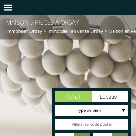
MAISON 5 PIÈCES À ORSAY
Immobilier Orsay
>
Immobilier en vente Orsay
>
Maison en v
Achat
Location
Type de bien