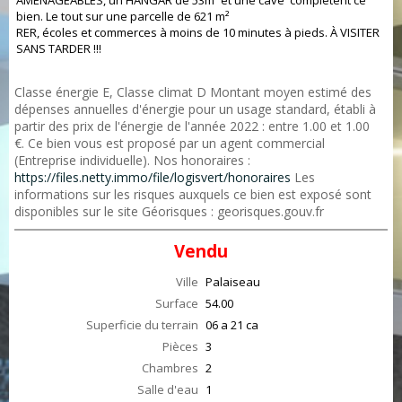
AMENAGEABLES, un HANGAR de 53m² et une cave complètent ce
bien. Le tout sur une parcelle de 621 m²
RER, écoles et commerces à moins de 10 minutes à pieds. À VISITER
SANS TARDER !!!
Classe énergie E, Classe climat D Montant moyen estimé des
dépenses annuelles d'énergie pour un usage standard, établi à
partir des prix de l'énergie de l'année 2022 : entre 1.00 et 1.00
€. Ce bien vous est proposé par un agent commercial
(Entreprise individuelle). Nos honoraires :
https://files.netty.immo/file/logisvert/honoraires
Les
informations sur les risques auxquels ce bien est exposé sont
disponibles sur le site Géorisques : georisques.gouv.fr
Vendu
Ville
Palaiseau
Surface
54.00
Superficie du terrain
06 a 21 ca
Pièces
3
Chambres
2
Salle d'eau
1