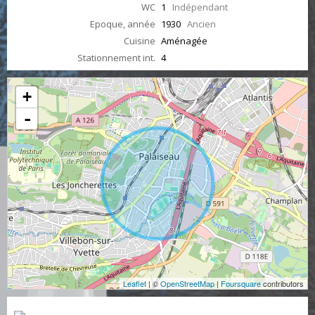
WC
1
Indépendant
Epoque, année
1930
Ancien
Cuisine
Aménagée
Stationnement int.
4
+
-
Leaflet
| ©
OpenStreetMap
|
Foursquare
contributors