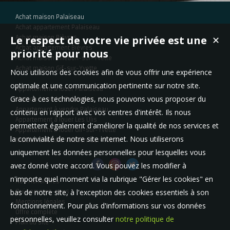
Achat maison Palaiseau
Achat appartement Palaiseau
Le respect de votre vie privée est une
Achat maison Bièvres
✕
Achat appartement Bièvres
priorité pour nous
Achat maison Villebon-sur-Yvette
Achat maison Gif-sur-Yvette
Nous utilisons des cookies afin de vous offrir une expérience
optimale et une communication pertinente sur notre site.
Appartement à louer Palaiseau
Grace à ces technologies, nous pouvons vous proposer du
Maison à vendre Palaiseau
Appartement à vendre Palaiseau
contenu en rapport avec vos centres d'intérêt. Ils nous
Appartement à louer Les Ulis
permettent également d'améliorer la qualité de nos services et
Appartement à louer Gif-sur-Yvette
la convivialité de notre site internet. Nous utiliserons
Maison à vendre Villebon-sur-Yvette
uniquement les données personnelles pour lesquelles vous
avez donné votre accord. Vous pouvez les modifier à
n'importe quel moment via la rubrique "Gérer les cookies" en
Nos Honoraires
bas de notre site, à l'exception des cookies essentiels à son
Qui sommes-nous
Mentions légales
fonctionnement. Pour plus d'informations sur vos données
Offre complète
personnelles, veuillez consulter
notre politique de
Plan du site