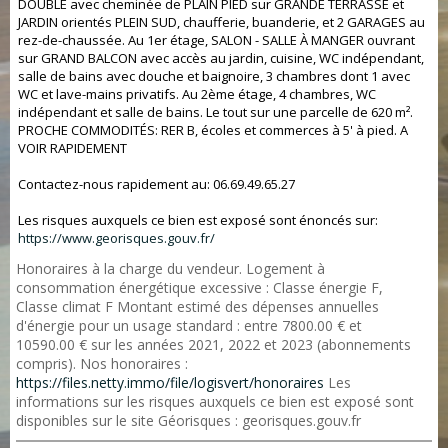
DOUBLE avec cheminée de PLAIN PIED sur GRANDE TERRASSE et
JARDIN orientés PLEIN SUD, chaufferie, buanderie, et 2 GARAGES au
rez-de-chaussée. Au 1er étage, SALON - SALLE À MANGER ouvrant
sur GRAND BALCON avec accès au jardin, cuisine, WC indépendant,
salle de bains avec douche et baignoire, 3 chambres dont 1 avec
WC et lave-mains privatifs. Au 2ème étage, 4 chambres, WC
indépendant et salle de bains. Le tout sur une parcelle de 620 m².
PROCHE COMMODITÉS: RER B, écoles et commerces à 5' à pied. A
VOIR RAPIDEMENT
Contactez-nous rapidement au: 06.69.49.65.27
Les risques auxquels ce bien est exposé sont énoncés sur:
https://www.georisques.gouv.fr/
Honoraires à la charge du vendeur. Logement à
consommation énergétique excessive : Classe énergie F,
Classe climat F Montant estimé des dépenses annuelles
d'énergie pour un usage standard : entre 7800.00 € et
10590.00 € sur les années 2021, 2022 et 2023 (abonnements
compris). Nos honoraires :
https://files.netty.immo/file/logisvert/honoraires
Les
informations sur les risques auxquels ce bien est exposé sont
disponibles sur le site Géorisques : georisques.gouv.fr