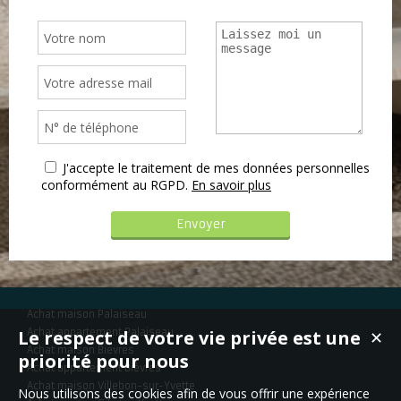
J'accepte le traitement de mes données personnelles
conformément au RGPD.
En savoir plus
Achat maison Palaiseau
Le respect de votre vie privée est une
Achat appartement Palaiseau
✕
Achat maison Bièvres
priorité pour nous
Achat appartement Bièvres
Achat maison Villebon-sur-Yvette
Nous utilisons des cookies afin de vous offrir une expérience