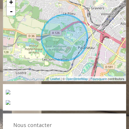
+
-
Leaflet
| ©
OpenStreetMap
|
Foursquare
contributors
Nous contacter