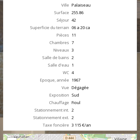
Ville
Palaiseau
Surface
255.86
Séjour
42
Superficie du terrain
06 a 20 ca
Pièces
11
Chambres
7
Niveaux
3
Salle de bains
2
Salle d'eau
1
WC
4
Epoque, année
1967
Vue
Dégagée
Exposition
Sud
Chauffage
Fioul
Stationnement int.
2
Stationnement ext.
2
Taxe foncière
3 115 €/an