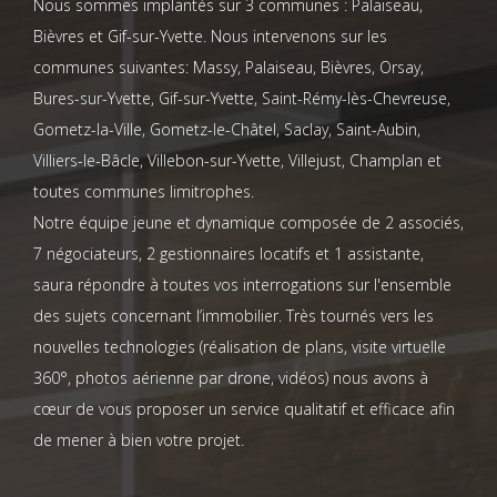
Nous sommes implantés sur 3 communes : Palaiseau,
Bièvres et Gif-sur-Yvette. Nous intervenons sur les
communes suivantes: Massy, Palaiseau, Bièvres, Orsay,
Bures-sur-Yvette, Gif-sur-Yvette, Saint-Rémy-lès-Chevreuse,
Gometz-la-Ville, Gometz-le-Châtel, Saclay, Saint-Aubin,
Villiers-le-Bâcle, Villebon-sur-Yvette, Villejust, Champlan et
toutes communes limitrophes.
Notre équipe jeune et dynamique composée de 2 associés,
7 négociateurs, 2 gestionnaires locatifs et 1 assistante,
saura répondre à toutes vos interrogations sur l'ensemble
des sujets concernant l’immobilier. Très tournés vers les
nouvelles technologies (réalisation de plans, visite virtuelle
360°, photos aérienne par drone, vidéos) nous avons à
cœur de vous proposer un service qualitatif et efficace afin
de mener à bien votre projet.