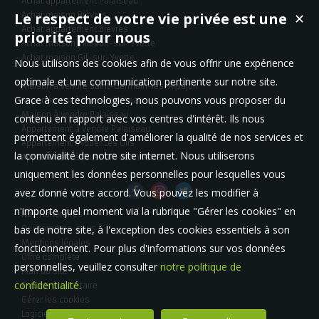
Achat appartement Palaiseau
Arnaud DE SANTI
Le respect de votre vie privée est une
✕
Achat maison Bièvres
Achat appartement Bièvres
priorité pour nous
Achat maison Villebon-sur-Yvette
Achat maison Gif-sur-Yvette
Nous utilisons des cookies afin de vous offrir une expérience
optimale et une communication pertinente sur notre site.
Maison à vendre Saint-Germain-lès-Arpajon
ert.
J'ai croisé la route de la chaleureuse équipe Logis Ve
Grace à ces technologies, nous pouvons vous proposer du
Appartement à louer Palaiseau
 un…
dans le cadre d'une acquisition coup de cœur. J'
Maison à vendre Palaiseau
contenu en rapport avec vos centres d'intérêt. Ils nous
Fanny Jambon
Appartement à vendre Palaiseau
permettent également d'améliorer la qualité de nos services et
Appartement à louer Les Ulis
la convivialité de notre site internet. Nous utiliserons
Appartement à louer Gif-sur-Yvette
uniquement les données personnelles pour lesquelles vous
Je recommande particulièrement l'équipe de Logiv
avez donné votre accord. Vous pouvez les modifier à
a…
notamment Emmanuelle De Santi, l'agent à qui j'ai c
vente…
n'importe quel moment via la rubrique "Gérer les cookies" en
Nos Honoraires
Mathieu Planquais
bas de notre site, à l'exception des cookies essentiels à son
Qui sommes-nous
Mentions légales
fonctionnement. Pour plus d'informations sur vos données
Offre complète
personnelles, veuillez consulter
notre politique de
Nous avons été très bien accompagnés tout le long
Plan du site
achat coup de cœur par cette agence. Mme De Santi é
confidentialité
.
Espace propriétaire
David Updegraff
Gérer les cookies
Logiciel de transaction