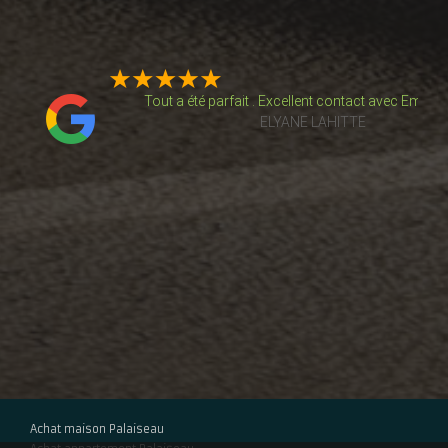
e de
Tout a été parfait . Excellent contact avec Emman
ELYANE LAHITTE
isme
thomas Gregoris
é un
Très bonne expérience pour un premier achat immob
on…
De Santi a toujours été disponible et professionnel
Laurie De Castro
Achat maison Palaiseau