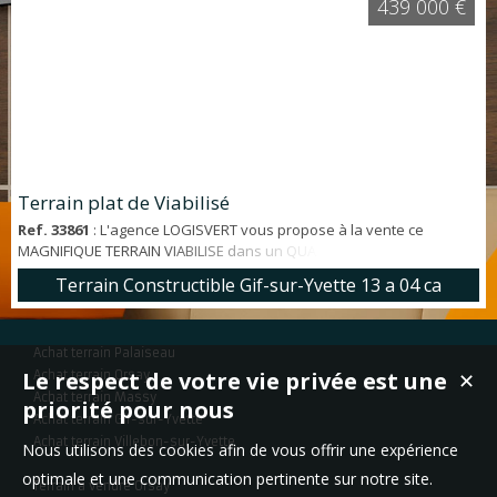
439 000 €
Terrain plat de Viabilisé
Ref. 33861
: L'agence LOGISVERT vous propose à la vente ce
MAGNIFIQUE TERRAIN VIABILISE dans un QUARTIER RECHERCHE.
Terrain de 1304 m² *Emplacement - A 2' à pieds des écoles - A 18' à
Terrain Constructible Gif-sur-Yvette 13 a 04 ca
pieds du RER - A 10' des commerces *Points forts - Terrain plat de
1304 m² - Viabilisé - Pas de vis à vis - Au Calme - Beau potentiel
*Caractéristiques du terrain - Emprise au sol 10% - Dépendance 3%
Achat terrain Palaiseau
- R+1+comble *I...
Le respect de votre vie privée est une
Achat terrain Orsay
✕
Achat terrain Massy
priorité pour nous
Achat terrain Gif-sur-Yvette
Achat terrain Villebon-sur-Yvette
Nous utilisons des cookies afin de vous offrir une expérience
optimale et une communication pertinente sur notre site.
Terrain à vendre Orsay