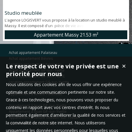
Studio meublée
L'agence LOGISVERT vous propose à la location un studio meublé à
Massy. Il est composé d'un pièce de vie avec cuisine et d'une salle
d'eau avec WC. Me contacter au 07 64 36 72 49
Appartement Massy
21.53 m²
Achat appartement Palaiseau
Achat appartement Bièvres
Le respect de votre vie privée est une
Location appartement Palaiseau
✕
Achat appartement Gif-sur-Yvette
priorité pour nous
Achat appartement GIF SUR YVETTE
Location appartement Gif-sur-Yvette
Nous utilisons des cookies afin de vous offrir une expérience
optimale et une communication pertinente sur notre site.
Appartement à vendre Palaiseau
Grace à ces technologies, nous pouvons vous proposer du
Appartement à louer Les Ulis
Appartement à louer Gif-sur-Yvette
contenu en rapport avec vos centres d'intérêt. Ils nous
Appartement à louer Gif-sur-Yvette
permettent également d'améliorer la qualité de nos services et
Appartement à vendre Villebon-sur-Yvette
la convivialité de notre site internet. Nous utiliserons
Appartement à louer Massy
uniquement les données personnelles pour lesquelles vous