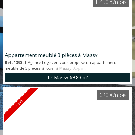
1 450 €/mois
Appartement meublé 3 pièces à Massy
Ref. 1393
: L'Agence Logisvert vous propose un appartement
meublé de 3 pièces, à louer à Massy. Appartement d'environ 70m²
situé au 2ème étage et offrant: entrée, séjour, deux chambres,
T3 Massy
69.83 m²
cuisine, WC, salle d'eau, dégagement, placards, balcon et cellier.
Une place de parking en sous-sol complète ce bien. Gare RER
Massy–Verrières (RER B et C) située à environ 400 mètres, soit 5 à 7
620 €/mois
minutes à pied. Dem...
Loué