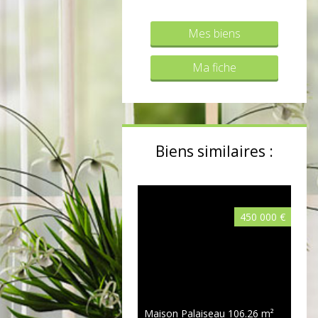
Mes biens
Ma fiche
Biens similaires :
450 000 €
Maison Palaiseau
106.26 m²