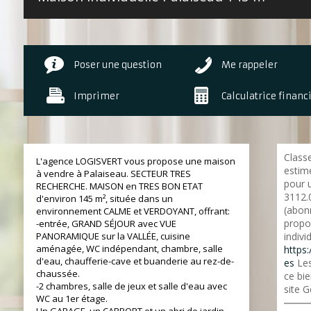
Poser une question
Me rappeler
Imprimer
Calculatrice financ
Class
L'agence LOGISVERT vous propose une maison
estim
à vendre à Palaiseau. SECTEUR TRES
pour 
RECHERCHE. MAISON en TRES BON ETAT
3112.
d'environ 145 m², située dans un
(abon
environnement CALME et VERDOYANT, offrant:
propo
-entrée, GRAND SÉJOUR avec VUE
PANORAMIQUE sur la VALLÉE, cuisine
indivi
aménagée, WC indépendant, chambre, salle
https:
d'eau, chaufferie-cave et buanderie au rez-de-
es
Les
chaussée.
ce bie
-2 chambres, salle de jeux et salle d'eau avec
site G
WC au 1er étage.