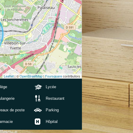
Leaflet
| ©
OpenStreetMap
|
Foursquare
contributors
lège
Lycée
langerie
Restaurant
reaux de poste
Parking
armacie
Hôpital