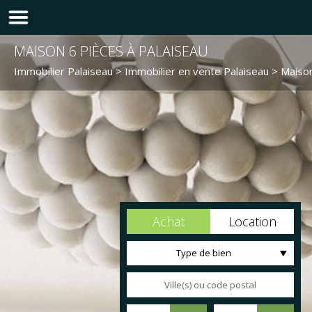
MAISON 6 PIÈCES À PALAISEAU
Immobilier Palaiseau
>
Immobilier en vente Palaiseau
>
Maison
Achat
Location
Type de bien