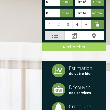
€ min
€ max
m² min
m² max
1
2
3
4
+
Estimation
de votre bien
Découvrir
nos services
Créer une