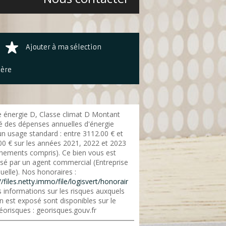
Ajouter à ma sélection
ière
e énergie D, Classe climat D Montant
é des dépenses annuelles d'énergie
un usage standard : entre 3112.00 € et
00 € sur les années 2021, 2022 et 2023
nements compris). Ce bien vous est
sé par un agent commercial (Entreprise
duelle). Nos honoraires :
//files.netty.immo/file/logisvert/honorair
 informations sur les risques auxquels
n est exposé sont disponibles sur le
éorisques : georisques.gouv.fr