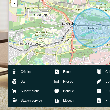
-
Crèche
École
Col
Bar
Presse
Bou
Supermarché
Banque
Bu
Station service
Médecin
Ph