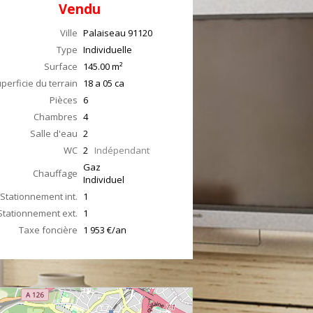
Vendu
Ville
Palaiseau
91120
Type
Individuelle
Surface
145.00
m²
perficie du terrain
18 a 05 ca
Pièces
6
Chambres
4
Salle d'eau
2
WC
2
Indépendant
Gaz
Chauffage
Individuel
Stationnement int.
1
Stationnement ext.
1
Taxe foncière
1 953 €/an