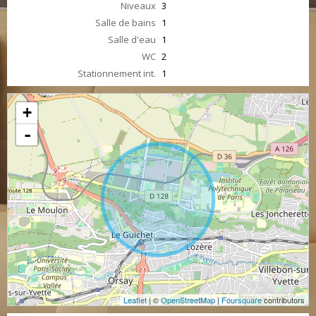
Niveaux
3
Salle de bains
1
Salle d'eau
1
WC
2
Stationnement int.
1
+
-
Leaflet
| ©
OpenStreetMap
|
Foursquare
contributors