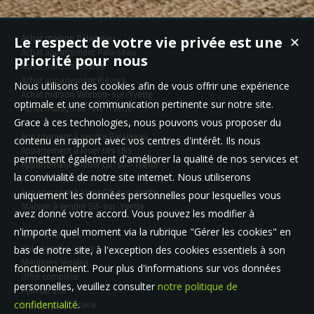
Le respect de votre vie privée est une
Achat maison Palaiseau
✕
Achat appartement Palaiseau
priorité pour nous
Achat maison Bièvres
Achat appartement Bièvres
Nous utilisons des cookies afin de vous offrir une expérience
Achat maison Villebon-sur-Yvette
optimale et une communication pertinente sur notre site.
Achat maison Gif-sur-Yvette
Grace à ces technologies, nous pouvons vous proposer du
Appartement à vendre Palaiseau
contenu en rapport avec vos centres d'intérêt. Ils nous
Appartement à louer Les Ulis
permettent également d'améliorer la qualité de nos services et
Appartement à louer Gif-sur-Yvette
la convivialité de notre site internet. Nous utiliserons
Maison à vendre Villebon-sur-Yvette
Appartement à louer Gif-sur-Yvette
uniquement les données personnelles pour lesquelles vous
Maison à vendre Gif-sur-Yvette
avez donné votre accord. Vous pouvez les modifier à
n'importe quel moment via la rubrique "Gérer les cookies" en
Nos Honoraires
bas de notre site, à l'exception des cookies essentiels à son
Qui sommes-nous
Mentions légales
fonctionnement. Pour plus d'informations sur vos données
Offre complète
personnelles, veuillez consulter
notre politique de
Plan du site
confidentialité
.
Espace propriétaire