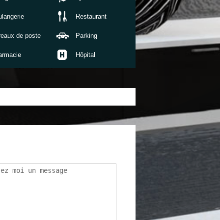
langerie
Restaurant
reaux de poste
Parking
armacie
Hôpital