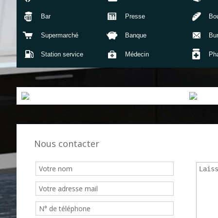
Bar
Presse
Bou
Supermarché
Banque
Bu
Station service
Médecin
Ph
Nous contacter