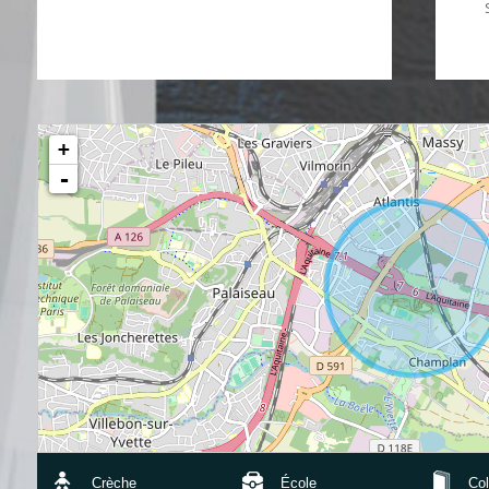
+
-
Crèche
École
Col