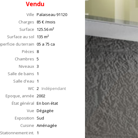
Vendu
Ville
Palaiseau
91120
Charges
85 € /mois
Surface
125.56
m²
Surface au sol
135
m²
perficie du terrain
05 a 75 ca
Pièces
8
Chambres
5
Niveaux
3
Salle de bains
1
Salle d'eau
1
WC
2
Indépendant
Epoque, année
2002
État général
En bon état
Vue
Dégagée
Exposition
Sud
Cuisine
Aménagée
Stationnement int.
1