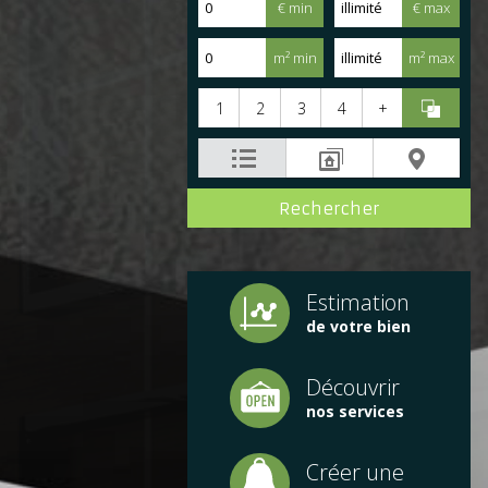
€ min
€ max
m² min
m² max
1
2
3
4
+
Estimation
de votre bien
Découvrir
nos services
Créer une