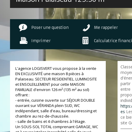
Poser une question
Me rappeler
Imprimer
Calculatrice financ
Class
L'agence LOGISVERT vous propose à la vente
moyen
EN EXCLUSIVITÉ une maison 8 pièces à
d'éner
Palaiseau. SECTEUR RESIDENTIEL. LUMINOSITE
partir
et ENSOLEILLEMENT pour cette MAISON
entre
FAMILIALE d'environ 126 m² (135 m² au sol)
propo
offrant :
- entrée, cuisine ouverte sur SÉJOUR DOUBLE
indivi
ouvrant sur VÉRANDA plein SUD, WC
https:
indépendant, salle d'eau, bureau/dressing et
es
Les
chambre au rez-de-chaussée.
ce bie
- salle de bains et 4 chambres à l'étage.
site G
Un SOUS-SOL TOTAL comprenant GARAGE, WC