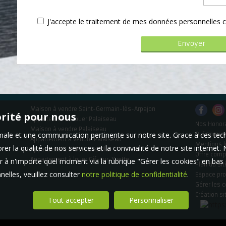
J'accepte le traitement de mes données personnelle
Maison à vendre Saint-Germain-lès-Arpajon
orité pour nous
Appartement à louer Palaiseau
Nos Honor
Maison à vendre Palaiseau
timale et une communication pertinente sur notre site. Grace à ces 
Qui somm
Appartement à vendre Palaiseau
Mentions l
er la qualité de nos services et la convivialité de notre site interne
Appartement à louer Les Ulis
Offre comp
Appartement à louer Gif-sur-Yvette
 à n'importe quel moment via la rubrique "Gérer les cookies" en bas d
Plan du sit
elles, veuillez consulter
notre politique de confidentialité
.
Espace pro
Gérer les 
Création si
Tout accepter
Personnaliser