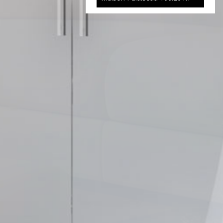
Exclusivité
495 000 €
Maison Palaiseau
116.70 m²