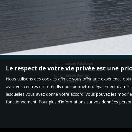
Achat maison Palaiseau
Le respect de votre vie privée est une pri
Achat appartement Palaiseau
Achat maison Bièvres
Nous utilisons des cookies afin de vous offrir une expérience op
Achat appartement Bièvres
avec vos centres d'intérêt. Ils nous permettent également d'amélior
Achat maison Villebon-sur-Yvette
Achat maison Gif-sur-Yvette
lesquelles vous avez donné votre accord. Vous pouvez les modifier
fonctionnement. Pour plus d'informations sur vos données personn