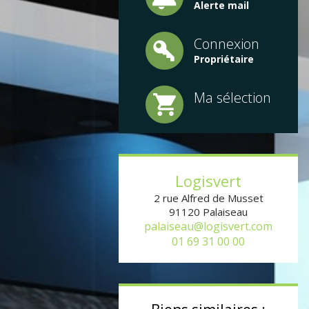
Alerte mail
Connexion
Propriétaire
Ma sélection
Logisvert
2 rue Alfred de Musset
91120
Palaiseau
palaiseau@logisvert.com
01 69 31 00 00