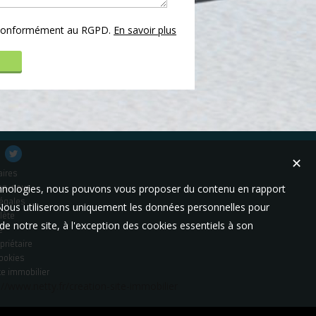
s conformément au RGPD.
En savoir plus
✕
aires
technologies, nous pouvons vous proposer du contenu en rapport
es-nous
égales
t. Nous utiliserons uniquement les données personnelles pour
lète
e notre site, à l'exception des cookies essentiels à son
e
priétaire
cookies
te immobilier