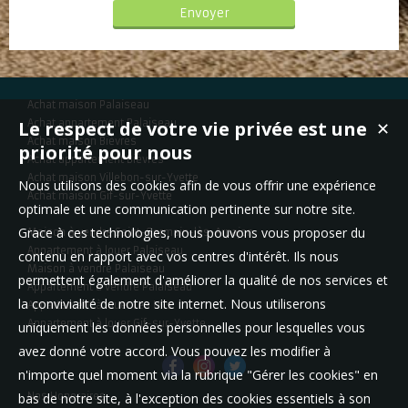
Achat maison Palaiseau
Le respect de votre vie privée est une
Achat appartement Palaiseau
✕
Achat maison Bièvres
priorité pour nous
Achat appartement Bièvres
Achat maison Villebon-sur-Yvette
Nous utilisons des cookies afin de vous offrir une expérience
Achat maison Gif-sur-Yvette
optimale et une communication pertinente sur notre site.
Grace à ces technologies, nous pouvons vous proposer du
Maison à vendre Saint-Germain-lès-Arpajon
Appartement à louer Palaiseau
contenu en rapport avec vos centres d'intérêt. Ils nous
Maison à vendre Palaiseau
permettent également d'améliorer la qualité de nos services et
Appartement à vendre Palaiseau
la convivialité de notre site internet. Nous utiliserons
Appartement à louer Les Ulis
Appartement à louer Gif-sur-Yvette
uniquement les données personnelles pour lesquelles vous
avez donné votre accord. Vous pouvez les modifier à
n'importe quel moment via la rubrique "Gérer les cookies" en
bas de notre site, à l'exception des cookies essentiels à son
Nos Honoraires