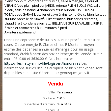
d'environ 75 m² comprenant : cuisine, salle à manger, séjour et
VÉRANDA de plain pied sur JARDIN orienté PLEIN SUD, 2 WC, salle
d'eau, salle de bains, 4 chambres et un bureau. Un SOUS-SOL
TOTAL avec GARAGE, atelier et cave à vins complète ce bien. Le tout
sur une parcelle de 504 m². Climatisation, huisseries récentes,
chaudière à condensation etc...BELLE VUE SUR LA VALLEE.... RER B,
écoles et commerces à 10 minutes à pied.
A visiter rapidement !
Dans une copropriété de 40 lots. Aucune procédure n'est en
cours. Classe énergie E, Classe climat E Montant moyen
estimé des dépenses annuelles d'énergie pour un usage
standard, établi à partir des prix de l'énergie de l'année 2021 :
entre 2640.00 et 3630.00 €. Nos honoraires :
https://files.netty.immo/file/logisvert/honoraires
Les
informations sur les risques auxquels ce bien est exposé sont
disponibles sur le site Géorisques : georisques.gouv.fr
Vendu
Ville
Palaiseau
Surface
150.00
Superficie du terrain
05 a 04 ca
Pièces
8