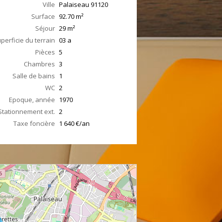
Ville
Palaiseau
91120
Surface
92.70
m²
Séjour
29
m²
perficie du terrain
03 a
Pièces
5
Chambres
3
Salle de bains
1
WC
2
Epoque, année
1970
Stationnement ext.
2
Taxe foncière
1 640 €/an