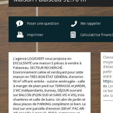
Poser une question
Me rappeler
Imprimer
Calculatrice financ
Class
L'agence LOGISVERT vous propose en
moyen
EXCULSIVITÉ une maison 5 pièces à vendre à
d'éner
Palaiseau. SECTEUR RECHERCHÉ.
partir
Environnement calme et verdoyant pour cette
entre 
maison en TRÈS BON ÉTAT GÉNÉRAL d'environ
https:
93 m² offrant: entrée - cuisine aménagée - salle
à manger de plain pied sur TERRASSE et JARDIN,
es
Les
2 WC indépendants, bureau, SÉJOUR ouvrant
ce bie
sur BALCON (PLEIN SUD et SANS VIS A VIS), trois
site G
chambres et salle de bains. Un abri de jardin et
deux places de PARKING complètent ce bien. Le
tout sur une parcelle d'environ 300 m². PAC AIR-