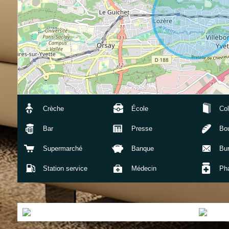
Crèche
École
Col
Bar
Presse
Bou
Supermarché
Banque
Bu
Station service
Médecin
Ph