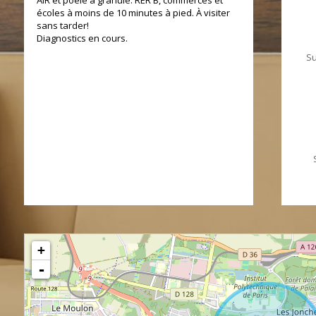
AIR et poêle à granulé. RER B, commerces et
écoles à moins de 10 minutes à pied. À visiter
sans tarder!
Diagnostics en cours.
Su
+
-