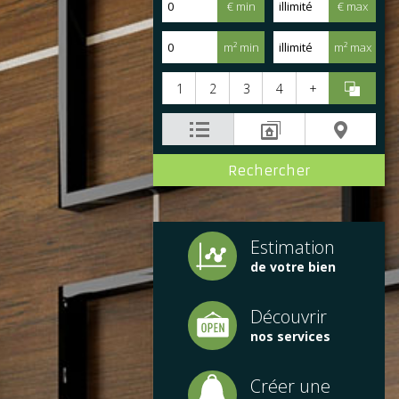
€ min
€ max
m² min
m² max
1
2
3
4
+
Estimation
de votre bien
Découvrir
nos services
Créer une