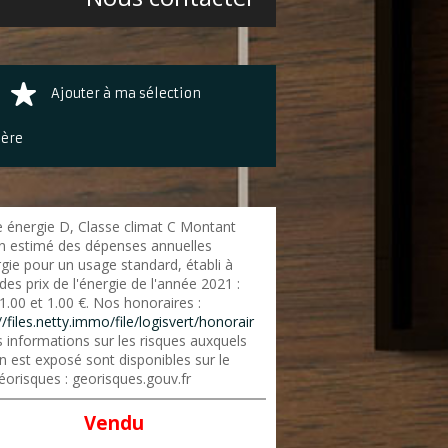
Ajouter à ma sélection
ière
e énergie D, Classe climat C Montant
 estimé des dépenses annuelles
gie pour un usage standard, établi à
 des prix de l'énergie de l'année 2021 :
1.00 et 1.00 €. Nos honoraires :
//files.netty.immo/file/logisvert/honorair
 informations sur les risques auxquels
n est exposé sont disponibles sur le
éorisques : georisques.gouv.fr
Vendu