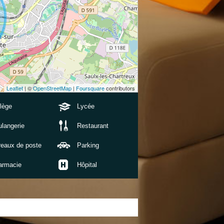
Leaflet
| ©
OpenStreetMap
|
Foursquare
contributors
lège
Lycée
langerie
Restaurant
reaux de poste
Parking
armacie
Hôpital