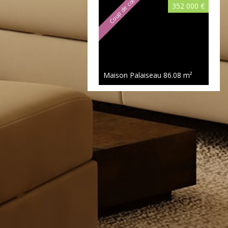
Coup de cœur
352 000 €
Maison Palaiseau
86.08 m²
450 000 €
Maison Palaiseau
106.26 m²