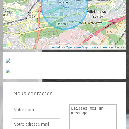
Leaflet
| ©
OpenStreetMap
|
Foursquare
contributors
Nous contacter