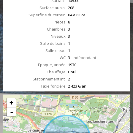
Surface
145.00
Surface au sol
208
Superficie du terrain
04 a 83 ca
Pièces
8
Chambres
3
Niveaux
3
Salle de bains
1
Salle d'eau
1
WC
3
Indépendant
Epoque, année
1970
Chauffage
Fioul
Stationnement int.
2
Taxe foncière
2 423 €/an
+
-