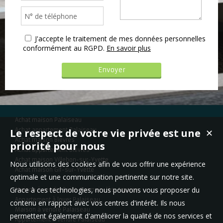
J'accepte le traitement de mes données personnelles
conformément au RGPD.
En savoir plus
Achat maison Palaiseau
Le respect de votre vie privée est une
Achat appartement Palaiseau
✕
Achat maison Bièvres
priorité pour nous
Achat appartement Bièvres
Achat maison Villebon-sur-Yvette
Nous utilisons des cookies afin de vous offrir une expérience
Achat maison Gif-sur-Yvette
optimale et une communication pertinente sur notre site.
Grace à ces technologies, nous pouvons vous proposer du
Maison à vendre Saint-Germain-lès-Arpajon
Appartement à louer Palaiseau
contenu en rapport avec vos centres d'intérêt. Ils nous
Maison à vendre Palaiseau
permettent également d'améliorer la qualité de nos services et
Appartement à vendre Palaiseau