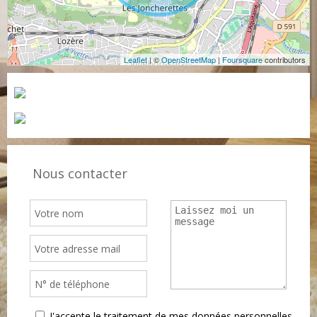
Leaflet
| ©
OpenStreetMap
|
Foursquare
contributors
Nous contacter
J'accepte le traitement de mes données personnelles