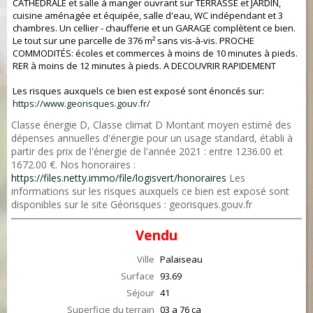
CATHÉDRALE et salle à manger ouvrant sur TERRASSE et JARDIN,
cuisine aménagée et équipée, salle d'eau, WC indépendant et 3
chambres. Un cellier - chaufferie et un GARAGE complètent ce bien.
Le tout sur une parcelle de 376 m² sans vis-à-vis. PROCHE
COMMODITÉS: écoles et commerces à moins de 10 minutes à pieds.
RER à moins de 12 minutes à pieds. A DECOUVRIR RAPIDEMENT
Les risques auxquels ce bien est exposé sont énoncés sur:
https://www.georisques.gouv.fr/
Classe énergie D, Classe climat D Montant moyen estimé des
dépenses annuelles d'énergie pour un usage standard, établi à
partir des prix de l'énergie de l'année 2021 : entre 1236.00 et
1672.00 €. Nos honoraires :
https://files.netty.immo/file/logisvert/honoraires
Les
informations sur les risques auxquels ce bien est exposé sont
disponibles sur le site Géorisques : georisques.gouv.fr
Vendu
Ville
Palaiseau
Surface
93.69
Séjour
41
Superficie du terrain
03 a 76 ca