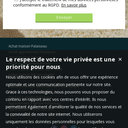
conformément au RGPD.
En savoir plus
Achat maison Palaiseau
Achat appartement Palaiseau
Le respect de votre vie privée est une
Achat maison Bièvres
✕
Achat appartement Bièvres
priorité pour nous
Achat maison Villebon-sur-Yvette
Achat maison Gif-sur-Yvette
Nous utilisons des cookies afin de vous offrir une expérience
optimale et une communication pertinente sur notre site.
Maison à vendre Saint-Germain-lès-Arpajon
Grace à ces technologies, nous pouvons vous proposer du
Appartement à louer Palaiseau
Maison à vendre Palaiseau
contenu en rapport avec vos centres d'intérêt. Ils nous
Appartement à vendre Palaiseau
permettent également d'améliorer la qualité de nos services et
Appartement à louer Les Ulis
la convivialité de notre site internet. Nous utiliserons
Appartement à louer Gif-sur-Yvette
uniquement les données personnelles pour lesquelles vous