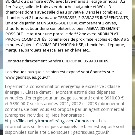
BUREAU ou chambre et WC avec lave-mains à l'étage principal. Au
1er étage, salle de bain avec douche, baignoire et WC et 3
chambres dont 1 avec salle d'eau privative. Dans les combles, 2
chambres et 2 bureaux. Une TERRASSE, 2 GARAGES INDÉPENDANTS,
un abri de jardin et un SOUS-SOL TOTAL comprenant 2 caves,
chaufferie et buanderie complètent ce bien. AGRANDISSEMENT
POSSIBLE. Le tout sur une parcelle de 552 m² avec JARDIN PLAT.
PROCHE COMMODITÉS: commerces de proximité, écoles et RER B à 5
minutes à pied ! CHARME DE L'ANCIEN: HSP, cheminées d'époque,
marquise, parquets et escaliers en chêne etc...
Contactez directement Sandra CHÉROY au 06 99 03 80 89.
Les risques auxquels ce bien est exposé sont énoncés sur:
www.georisques.gouv.fr
Logement à consommation énergétique excessive : Classe
énergie F, Classe climat F Montant estimé des dépenses
annuelles d'énergie pour un usage standard : entre 3910.00 €
et 5330.00 € sur les années 2021, 2022 et 2023 (abonnements
compris). Ce bien vous est proposé par un agent commercial
(Entreprise individuelle). Nos honoraires :
https://files.netty.immo/file/logisvert/honoraires
Les
informations sur les risques auxquels ce bien est exposé sont
disponibles sur le site Géorisques : georisques.gouv.fr