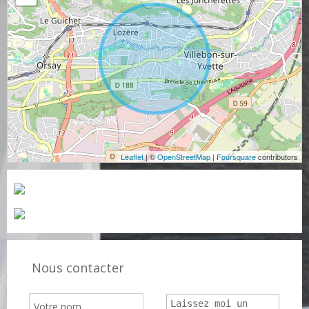
Leaflet
| ©
OpenStreetMap
|
Foursquare
contributors
Nous contacter