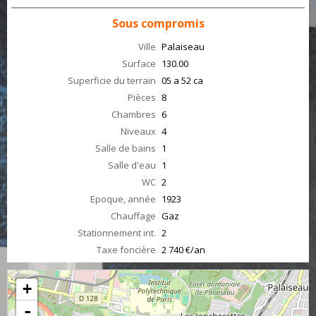
Sous compromis
Ville
Palaiseau
Surface
130.00
Superficie du terrain
05 a 52 ca
Pièces
8
Chambres
6
Niveaux
4
Salle de bains
1
Salle d'eau
1
WC
2
Epoque, année
1923
Chauffage
Gaz
Stationnement int.
2
Taxe foncière
2 740 €/an
+
-