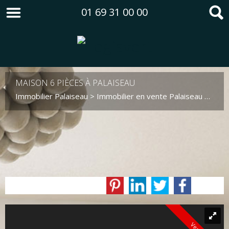
01 69 31 00 00
MAISON 6 PIÈCES À PALAISEAU
Immobilier Palaiseau
>
Immobilier en vente Palaiseau
>
Mais