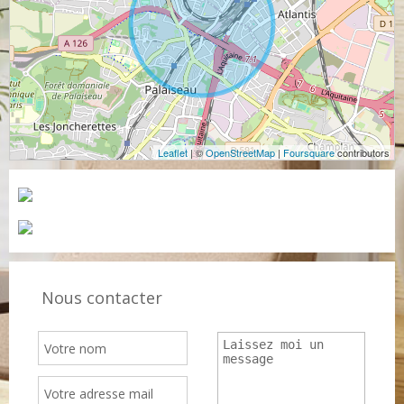
Leaflet
| ©
OpenStreetMap
|
Foursquare
contributors
Nous contacter