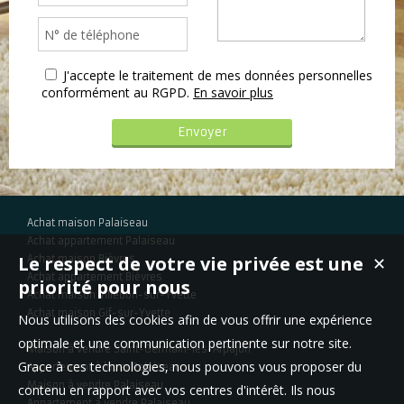
J'accepte le traitement de mes données personnelles
conformément au RGPD.
En savoir plus
Achat maison Palaiseau
Achat appartement Palaiseau
Le respect de votre vie privée est une
Achat maison Bièvres
✕
Achat appartement Bièvres
priorité pour nous
Achat maison Villebon-sur-Yvette
Achat maison Gif-sur-Yvette
Nous utilisons des cookies afin de vous offrir une expérience
optimale et une communication pertinente sur notre site.
Maison à vendre Saint-Germain-lès-Arpajon
Grace à ces technologies, nous pouvons vous proposer du
Appartement à louer Palaiseau
Maison à vendre Palaiseau
contenu en rapport avec vos centres d'intérêt. Ils nous
Appartement à vendre Palaiseau