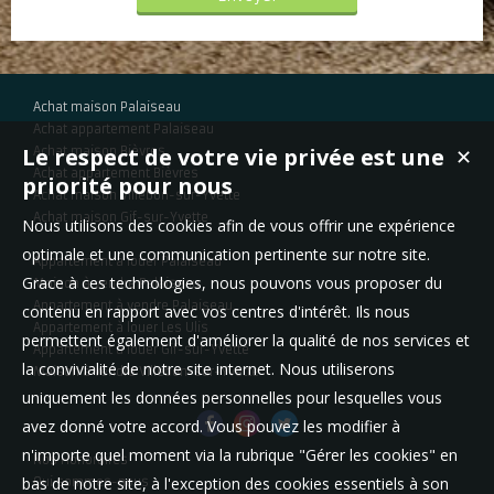
Achat maison Palaiseau
Achat appartement Palaiseau
Le respect de votre vie privée est une
Achat maison Bièvres
✕
Achat appartement Bièvres
priorité pour nous
Achat maison Villebon-sur-Yvette
Achat maison Gif-sur-Yvette
Nous utilisons des cookies afin de vous offrir une expérience
optimale et une communication pertinente sur notre site.
Appartement à louer Palaiseau
Grace à ces technologies, nous pouvons vous proposer du
Maison à vendre Palaiseau
Appartement à vendre Palaiseau
contenu en rapport avec vos centres d'intérêt. Ils nous
Appartement à louer Les Ulis
permettent également d'améliorer la qualité de nos services et
Appartement à louer Gif-sur-Yvette
la convivialité de notre site internet. Nous utiliserons
Maison à vendre Villebon-sur-Yvette
uniquement les données personnelles pour lesquelles vous
avez donné votre accord. Vous pouvez les modifier à
n'importe quel moment via la rubrique "Gérer les cookies" en
Nos Honoraires
bas de notre site, à l'exception des cookies essentiels à son
Qui sommes-nous