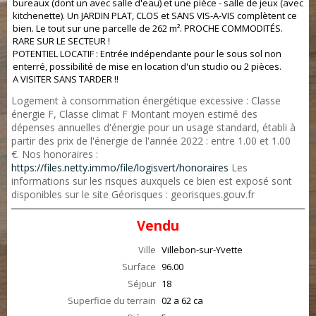
bureaux (dont un avec salle d'eau) et une pièce - salle de jeux (avec
kitchenette). Un JARDIN PLAT, CLOS et SANS VIS-A-VIS complètent ce
bien. Le tout sur une parcelle de 262 m². PROCHE COMMODITÉS.
RARE SUR LE SECTEUR !
POTENTIEL LOCATIF : Entrée indépendante pour le sous sol non
enterré, possibilité de mise en location d'un studio ou 2 pièces.
A VISITER SANS TARDER !!
Logement à consommation énergétique excessive : Classe
énergie F, Classe climat F Montant moyen estimé des
dépenses annuelles d'énergie pour un usage standard, établi à
partir des prix de l'énergie de l'année 2022 : entre 1.00 et 1.00
€. Nos honoraires :
https://files.netty.immo/file/logisvert/honoraires
Les
informations sur les risques auxquels ce bien est exposé sont
disponibles sur le site Géorisques : georisques.gouv.fr
Vendu
Ville
Villebon-sur-Yvette
Surface
96.00
Séjour
18
Superficie du terrain
02 a 62 ca