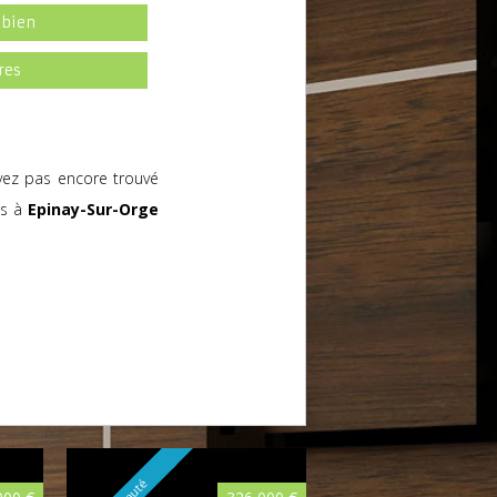
 bien
res
vez pas encore trouvé
es à
Epinay-Sur-Orge