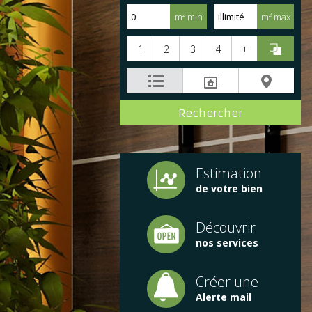
m² min
m² max
1
2
3
4
+
Estimation
de votre bien
Découvrir
nos services
Créer une
Alerte mail