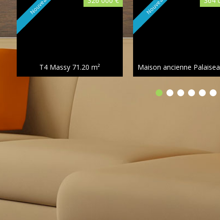
Nouveauté
Nouveauté
326 000 €
364 
T4 Massy
71.20 m²