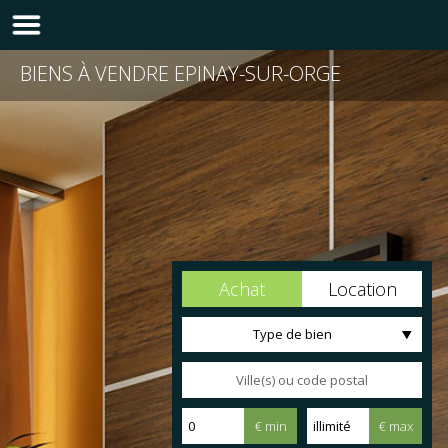
BIENS À VENDRE EPINAY-SUR-ORGE
Achat
Location
Type de bien
€ min
€ max