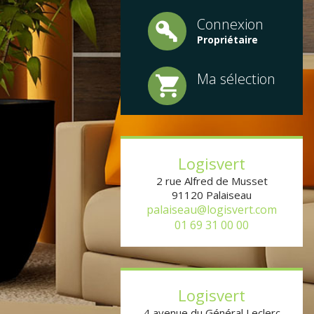
Connexion
Propriétaire
Ma sélection
1
2
3
4
5
6
Logisvert
2 rue Alfred de Musset
91120
Palaiseau
palaiseau@logisvert.com
01 69 31 00 00
Logisvert
4 avenue du Général Leclerc