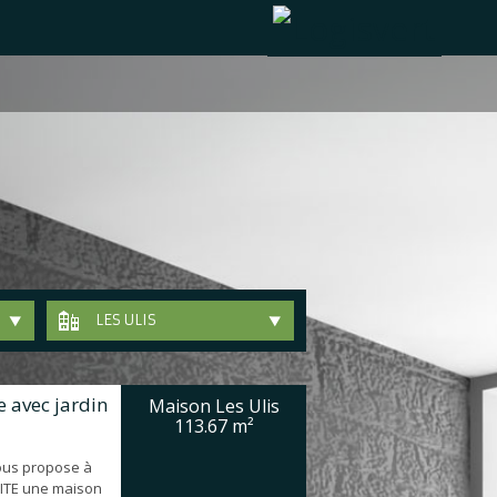
LES ULIS
e avec jardin
Maison Les Ulis
113.67 m²
ous propose à
VITE une maison