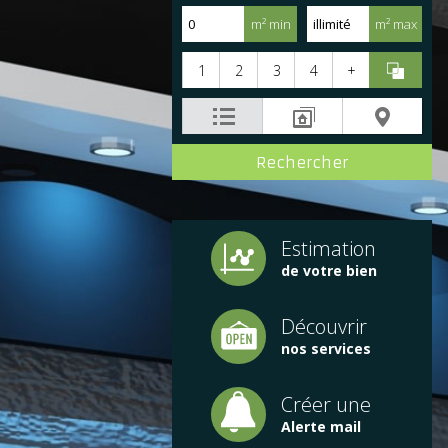
m² min
m² max
1
2
3
4
+
Estimation
de votre bien
Découvrir
nos services
Créer une
Alerte mail