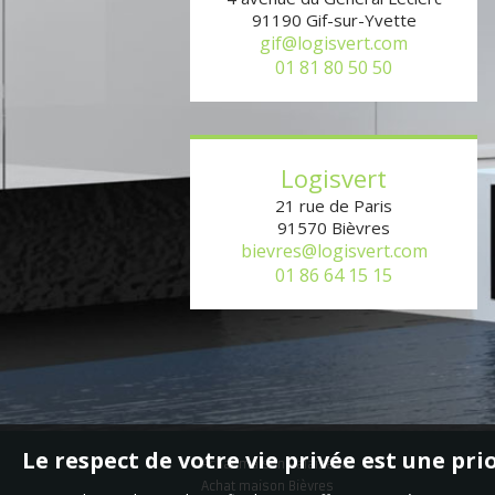
91190
Gif-sur-Yvette
gif@logisvert.com
01 81 80 50 50
Logisvert
21 rue de Paris
91570
Bièvres
bievres@logisvert.com
01 86 64 15 15
Le respect de votre vie privée est une pri
Achat maison Palaiseau
Achat maison Bièvres