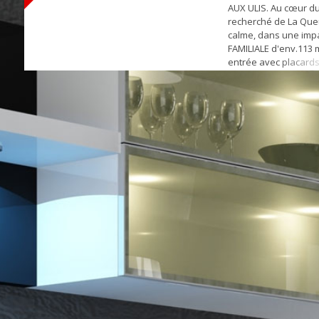
AUX ULIS. Au cœur du
recherché de La Que
calme, dans une im
FAMILIALE d'env.113 m
entrée avec placards
aménagée avec cellie
séjour TRAVERSANT 
ouvert sur TERRASSE
ARBORE SANS VIS A V
chambre de plain pie
avec w...