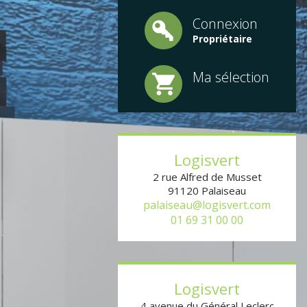
Connexion
Propriétaire
Ma sélection
Logisvert
2 rue Alfred de Musset
91120
Palaiseau
palaiseau@logisvert.com
01 69 31 00 00
Logisvert
4 avenue du Général Leclerc