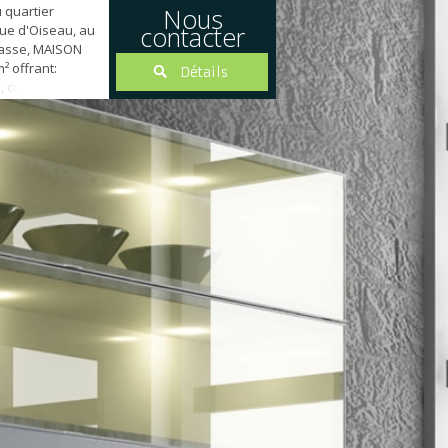
 quartier
Nous
contacter
ue d'Oiseau, au
passe, MAISON
² offrant:
Détails
, cuisine
r attenant,
AVEC CHEMINEE
 ET JARDIN
IS, une
d, salle d'eau