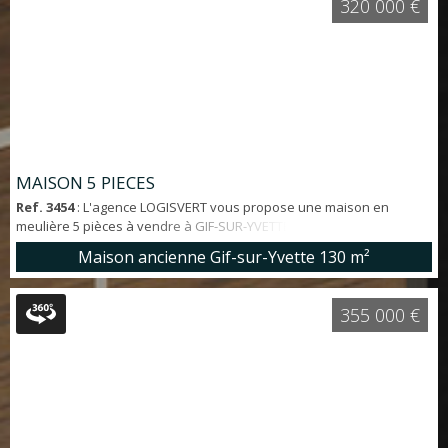
320 000 €
MAISON 5 PIECES
Ref. 3454
: L'agence LOGISVERT vous propose une maison en
meulière 5 pièces à vendre à GIF-SUR-YVETTE entièrement à
rénover. Maison d'environ 130 m² sur 2 niveaux offrant : entrée,
Maison ancienne Gif-sur-Yvette
130 m²
salon, cuisine, séjour et WC au RDC et 3 chambres et une salle de
bains avec WC à l'étage. Le tout sur une parcelle d'environ 1 200 m².
AGRANDISSEMENT et SURELEVATION POSSIBLE. A DECOUVRIR
355 000 €
PROCHE COMMODITÉS: RER à 15' à p...