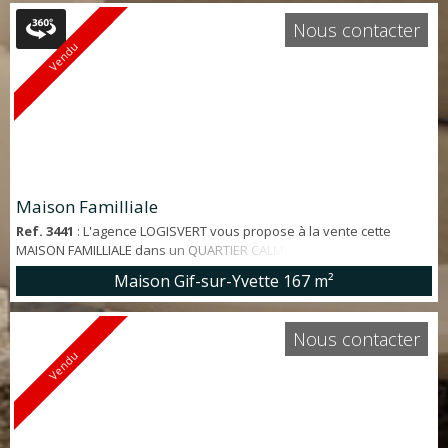
dressing, salle d'eau, salle de bains, 2 WC. GARAGE. Abris de jardin.
Nous contacter
Le tout sur PARCELLE...
Vendu
Maison Familliale
Ref. 3441
: L'agence LOGISVERT vous propose à la vente cette
MAISON FAMILLIALE dans un QUARTIER CALME à Gif-sur-Yvette.
Maison 8 pièces de 167 m². Avec GARAGE 2 VOITURES.
Maison Gif-sur-Yvette
167 m²
*Emplacement - Quartier Damiette - A 10' à pieds des écoles - A 20' à
pieds du RER - A 16' des commerces *Points forts - Jardin de 647 m² -
4 chambres - Maison de 1980 - Bon état général - Garage 2 voitures
Nous contacter
- Lumineux *Caractéri...
Vendu