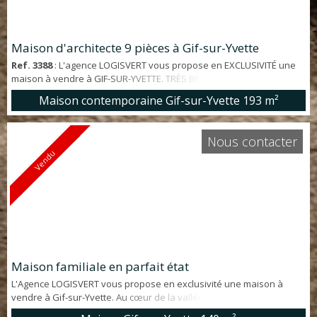
Maison d'architecte 9 pièces à Gif-sur-Yvette
Ref. 3388
: L'agence LOGISVERT vous propose en EXCLUSIVITÉ une
maison à vendre à GIF-SUR-YVETTE. TRÈS BEAUX VOLUMES pour
cette maison D'ARCHITECTE, 9 pièces de 193 m² offrant: entrée,
Maison contemporaine Gif-sur-Yvette
193 m²
GRAND SÉJOUR CATHÉDRALE LUMINEUX ouvrant sur TERRASSE et
JARDIN, cuisine aménagée, PATIO VÉGÉTALISÉ, 4 chambres dont une
SUITE PARENTALE, 2 bureaux, mezzanine, 2 salles de bains, salle
Nous contacter
d'eau, 3 WC. SOUS-SOL compr...
Vendu
Maison familiale en parfait état
L'Agence LOGISVERT vous propose en exclusivité une maison à
vendre à Gif-sur-Yvette. Au cœur de la vallée, dans un secteur
recherché pour son calme, maison familiale d'env. 140 m² (240 m²