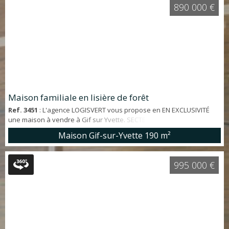
*Caractéristiques de la maison - Orientation Sud-Est - Séjour triple
890 000 €
ouvran...
Maison familiale en lisière de forêt
Ref. 3451
: L'agence LOGISVERT vous propose en EN EXCLUSIVITÉ
une maison à vendre à Gif sur Yvette. SECTEUR TRÈS RECHERCHÉ.
Environnement CALME et VERDOYANT. De BEAUX VOLUMES pour
Maison Gif-sur-Yvette
190 m²
cette maison en EXCELLENT ETAT d'environ 190 m² habitables (273
m² utiles) offrant: entrée, grande cuisine aménagée et équipée
ouvrant sur terrasse, séjour CATHEDRALE de PLAIN PIED sur
995 000 €
TERRASSE et JARDIN sans VIS A VIS, WC...