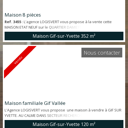
Maison 8 pièces
Ref. 3455
: L'agence LOGISVERT vous propose à la vente cette
MAISON ETAT NEUF sur le QUARTIER DAMIETTE à Gif-sur-Yvette.
Maison 8 pièces de 352 m². Avec SOUS-SOL TOTAL ET PISCINE.
Maison Gif-sur-Yvette
352 m²
*Emplacement - Quartier Damiette - A 3' à pieds des écoles - A 8' à
pieds du RER - A 7' des commerces *Points forts - Beau jardin
paysagé de 1170 m² - Maison de 2000 - Parfait état - Sous sol total +
Nous contacter
Garage 2 voitures - ...
Vendu
Maison familiale Gif Vallée
L'Agence LOGISVERT vous propose une maison à vendre à GIF SUR
YVETTE. AU CALME DANS SECTEUR RECHERCHE DE GIF VALLÉE, BEAU
POTENTIEL pour cette maison d'environ 120 m² (148 habitables) à
Maison Gif-sur-Yvette
120 m²
rafraichir offrant: entrée, séjour salle à manger ouvert sur