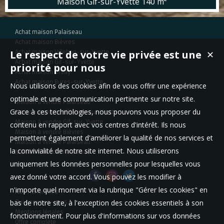
Maison Gif-sur-Yvette
140 m²
utiles), avec jardin en excellent état. * Emplacement - A moins de 10'
à pied des écoles élémentaires, du lycée de la Vallée de Chevreuse
- Gare RER B Courcelle à 9' - commerces de proximité (pharmacie...
Achat maison Palaiseau
Achat maison Bièvres
Le respect de votre vie privée est une
Achat maison Villebon-sur-Yvette
✕
Achat maison Gif-sur-Yvette
priorité pour nous
Achat maison Orsay
Achat maison Bures-sur-Yvette
Nous utilisons des cookies afin de vous offrir une expérience
optimale et une communication pertinente sur notre site.
Maison à vendre Palaiseau
Grace à ces technologies, nous pouvons vous proposer du
Maison à vendre Villebon-sur-Yvette
Maison à vendre Gif-sur-Yvette
contenu en rapport avec vos centres d'intérêt. Ils nous
Maison à vendre Bièvres
permettent également d'améliorer la qualité de nos services et
Maison à vendre Palaiseau
la convivialité de notre site internet. Nous utiliserons
Maison à vendre Palaiseau
uniquement les données personnelles pour lesquelles vous
avez donné votre accord. Vous pouvez les modifier à
n'importe quel moment via la rubrique "Gérer les cookies" en
Nos Honoraires
bas de notre site, à l'exception des cookies essentiels à son
Qui sommes-nous
Mentions légales
fonctionnement. Pour plus d'informations sur vos données
Offre complète