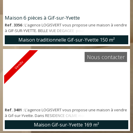
Maison 6 pièces à Gif-sur-Yvette
Ref. 3356
: L'agence LOGISVERT vous propose une maison à vendre
à GIF-SUR-YVETTE. BELLE VUE DEGAGEE pour cette maison située
dans le quartier de la Hacquinière, 6 pièces de 150 m² offrant:
Maison traditionnelle Gif-sur-Yvette
150 m²
grande entrée avec PLACARDS, séjour et salle à manger ouvrants
sur TERRASSE, cuisine équipée, 4 chambres , salle de bains, salle
d'eau, 2 WC . SOUS SOL TOTAL. Garage 1 voiture. TOITURE et
Nous contacter
FENETRES réce...
Vendu
Ref. 3401
: L'agence LOGISVERT vous propose une maison à vendre
à Gif-sur-Yvette. Dans RESIDENCE CALME maison 8 Pièces de 169m²
offrant: entrée , salle à manger, CUISINE entièrement équipée,
Maison Gif-sur-Yvette
169 m²
SÉJOUR LUMINEUX de 38 m² ouvrant sur TERRASSE et très beau
JARDIN ARBORE, 4 chambres dont une SUITE PARENTALE avec