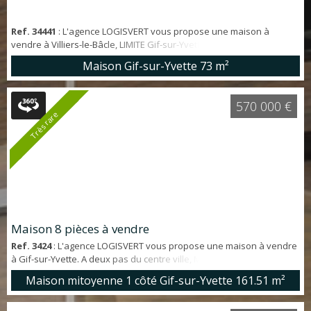
Ref. 34441
: L'agence LOGISVERT vous propose une maison à
vendre à Villiers-le-Bâcle, LIMITE Gif-sur-Yvette. Dans un secteur
recherché pour son ENVIRONNEMENT VERDOYANT, maison en bon
Maison Gif-sur-Yvette
73 m²
état de 73 m² loi Carrez. *Emplacement - Villiers-le-Bâcle limite Gif-
sur-Yvette - 9' à pieds du centre ville de Villiers-le-Bâcle *Points forts
- Pas de vis-à-vis - Charme de l'ancien - Abri de jardin - Vue dégagée
570 000 €
*...
Très rare
Maison 8 pièces à vendre
Ref. 3424
: L'agence LOGISVERT vous propose une maison à vendre
à Gif-sur-Yvette. A deux pas du centre ville, MAISON COUP DE
COEUR de 162 m². *Emplacement - Quartier Coupières - Ecoles 3' à
Maison mitoyenne 1 côté Gif-sur-Yvette
161.51 m²
pied - A 3' du centre ville - Très Calme *Points forts - Pas de vis-à-vis
- Grand jardin arboré - Beaucoup de charme - Beau potentiel