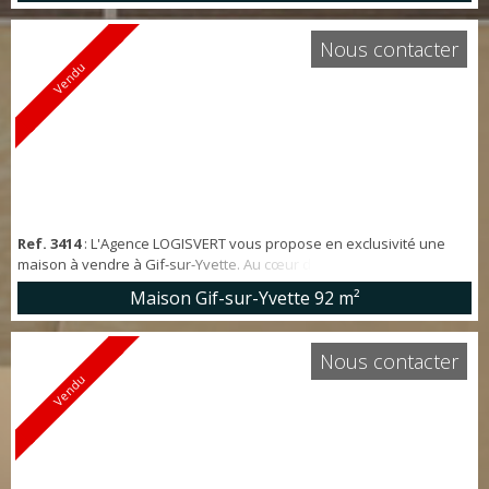
TERRASSE et JARDIN ARBORE, cuisine aménagée, cellier/chaufferie,
wc. Le 1er étage dessert 3 chambres avec placards dont une SUITE
Nous contacter
PARENTA...
Vendu
Ref. 3414
: L'Agence LOGISVERT vous propose en exclusivité une
maison à vendre à Gif-sur-Yvette. Au cœur de la vallée, dans un
secteur recherché pour son calme, maison avec beau potentiel
Maison Gif-sur-Yvette
92 m²
d'env. 92 m², avec jardin. * Emplacement - A moins de 14' à pied des
écoles , - Gare RER B à 20' - Commerces de proximité (pharmacie,
boulangerie, supermarché) à 15' *Points forts - Terrain divisible -
Nous contacter
Possibilit...
Vendu