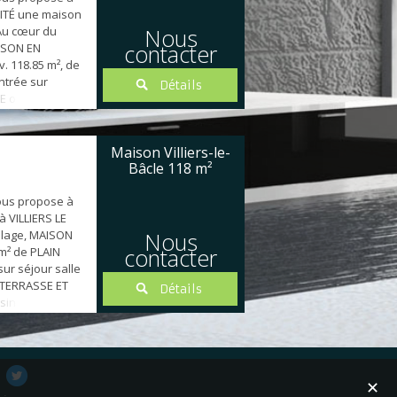
VITÉ une maison
 Au cœur du
Nous
contacter
AISON EN
. 118.85 m², de
entrée sur
Détails
E ouvert sur
T JARDIN,
c cellier
hambres avec
Maison Villiers-le-
 avec salle
Bâcle
118 m²
pendant, salle
ous propose à
à VILLIERS LE
llage, MAISON
Nous
contacter
 m² de PLAIN
sur séjour salle
 TERRASSE ET
Détails
isine US
e avec
enant, 3
ds, wc, salle
aignoire). 2
✕
king +