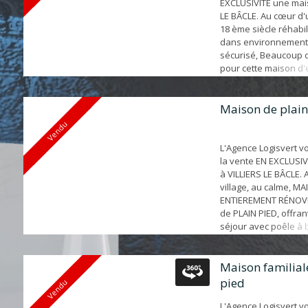
EXCLUSIVITÉ une mai
LE BÂCLE. Au cœur d
18 ème siècle réhabil
dans environnement
sécurisé, Beaucoup
pour cette maison d'
offrant: entrée, séjo
jardin, cuisine, wc. A
chambres, salle de b
Maison de plain
Combles aménageable
Vendu
une parcelle de 220 m
L'Agence Logisvert v
la vente EN EXCLUSI
à VILLIERS LE BÂCLE.
village, au calme, M
ENTIEREMENT RÉNOVÉ
de PLAIN PIED, offran
séjour avec poêle à 
TERRASSE ET JARDIN P
à manger (ou 3ème c
cuisine aménagée, 2
Maison familial
placards, wc, salle d
pied
Vendu
dressing. 2 emplacem
L'Agence Logisvert v