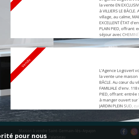
la vente EN EXCLUSI
à VILLIERS LE BÂCLE.
village, au calme, M
EXCELLENT ÉTAT d'env
PLAIN PIED, offrant: 
séjour avec CHEMINÉ
VÉRANDA, TERRASSE E
cuisine aménagée ave
attenant, PATIO, 4 c
rangements dont une
Vendu
d'eau et wc, wc indé
d'...
L'Agence Logisvert v
la vente une maison 
BÂCLE. Au cœur du vi
FAMILIALE d'env. 118
PIED, offrant: entrée 
à manger ouvert sur
JARDIN PLEIN SUD, cu
aménagée et équipé
cellier/buanderie att
chambres avec placar
de bains (douche et b
Maison à vendre Saint-Germain-lès-Arpajon
orité pour nous
emplacements de par
Maison à vendre Palaiseau