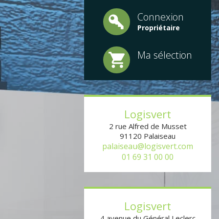
Connexion
Propriétaire
Ma sélection
Logisvert
2 rue Alfred de Musset
91120
Palaiseau
palaiseau@logisvert.com
01 69 31 00 00
Logisvert
4 avenue du Général Leclerc