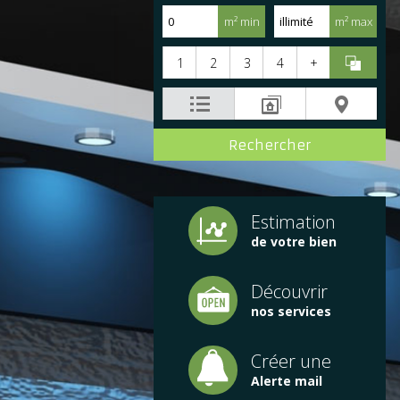
m² min
m² max
1
2
3
4
+
Estimation
de votre bien
Découvrir
nos services
Créer une
Alerte mail