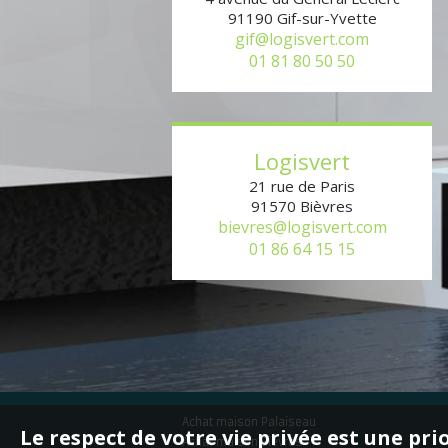
91190
Gif-sur-Yvette
gif@logisvert.com
01 81 80 50 50
Logisvert
21 rue de Paris
91570
Bièvres
bievres@logisvert.com
01 86 64 15 15
Achat maison Palaiseau
Le respect de votre vie privée est une pri
Achat maison Bièvres