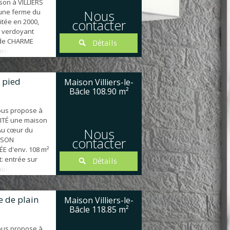
son à VILLIERS
'une ferme du
Nous
contacter
itée en 2000,
 verdoyant
 de CHARME
Détails
env. 120 m²
ur ouvert sur
u 1er étage, 3
ains, wc.
 pied
Maison Villiers-le-
s. Le tout sur
Bâcle
108.90 m²
². BOX...
ous propose à
VITÉ une maison
 Au cœur du
Nous
contacter
AISON
E d'env. 108 m²
t: entrée sur
Détails
bois ouvert sur
LEIN SUD, salle
hambre),
 chambres avec
e de plain
Maison Villiers-le-
'eau, bureau /
Bâcle
118.85 m²
ents...
ous propose à