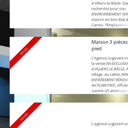
à Villiers-le-Bâcle. D
recherché pour son
ENVIRONNEMENT VE
maison en bon état d
Carrez. *Emplacement 
sur-Yvette - 9' à pied
de Villiers-le-Bâcle *P
Pas de vis-à-vis - Ch
Maison 3 pièces
- Abri de jardin - Vu
pied
Vendu
*Caractéristiques - O
Ouest...
L'Agence Logisvert v
la vente EN EXCLUSI
à VILLIERS LE BÂCLE.
village, au calme, M
ENTIEREMENT RÉNOVÉ
de PLAIN PIED, offran
cuisine US aménagée
sur TERRASSE ET JAR
avec placards, wc, sa
dressing / buanderie
emplacements de pa
Vendu
extérieurs. BELLES 
toiture refaite ...
L'agence Logisvert 